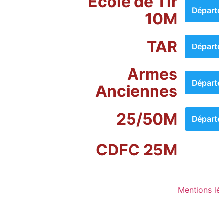
École de Tir
Départ
10M
TAR
Départ
Armes
Départ
Anciennes
25/50M
Départ
CDFC 25M
Mentions l