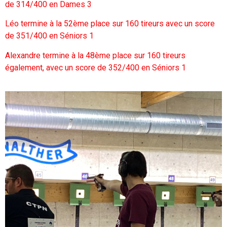
de 314/400 en Dames 3
Léo termine à la 52ème place sur 160 tireurs avec un score
de 351/400 en Séniors 1
Alexandre termine à la 48ème place sur 160 tireurs
également, avec un score de 352/400 en Séniors 1